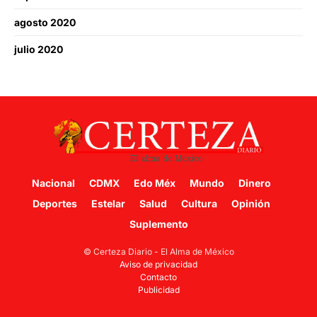
agosto 2020
julio 2020
Nacional
CDMX
Edo Méx
Mundo
Dinero
Deportes
Estelar
Salud
Cultura
Opinión
Suplemento
© Certeza Diario - El Alma de México
Aviso de privacidad
Contacto
Publicidad