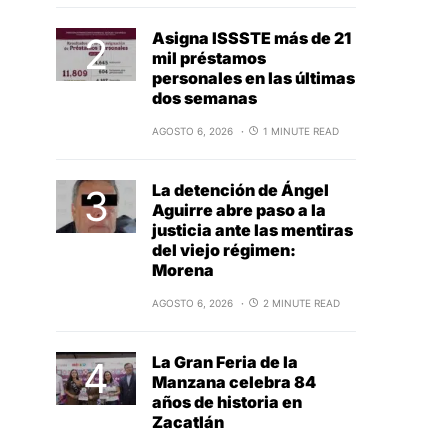
Asigna ISSSTE más de 21
mil préstamos
personales en las últimas
dos semanas
AGOSTO 6, 2026
1 MINUTE READ
La detención de Ángel
Aguirre abre paso a la
justicia ante las mentiras
del viejo régimen:
Morena
AGOSTO 6, 2026
2 MINUTE READ
La Gran Feria de la
Manzana celebra 84
años de historia en
Zacatlán