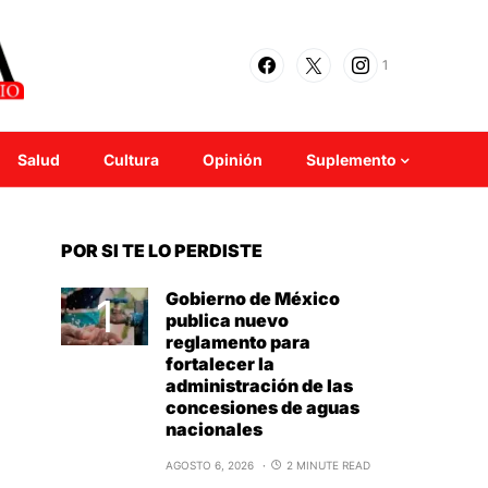
1
Salud
Cultura
Opinión
Suplemento
POR SI TE LO PERDISTE
Gobierno de México
publica nuevo
reglamento para
fortalecer la
administración de las
concesiones de aguas
nacionales
AGOSTO 6, 2026
2 MINUTE READ