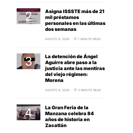
Asigna ISSSTE más de 21
mil préstamos
personales en las últimas
dos semanas
AGOSTO 6, 2026
1 MINUTE READ
La detención de Ángel
Aguirre abre paso a la
justicia ante las mentiras
del viejo régimen:
Morena
AGOSTO 6, 2026
2 MINUTE READ
La Gran Feria de la
Manzana celebra 84
años de historia en
Zacatlán