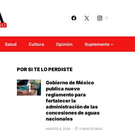
1
Salud
Cultura
Opinión
Suplemento
POR SI TE LO PERDISTE
Gobierno de México
publica nuevo
reglamento para
fortalecer la
administración de las
concesiones de aguas
nacionales
AGOSTO 6, 2026
2 MINUTE READ