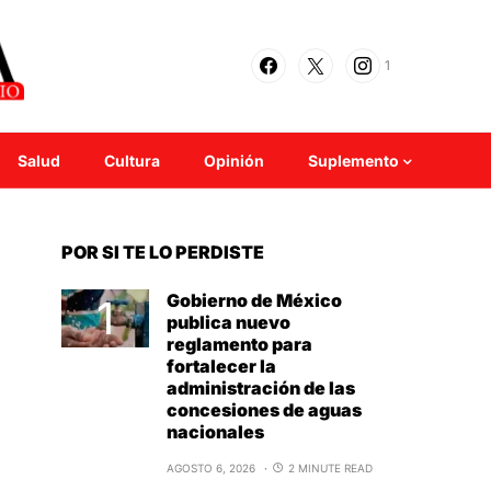
1
Salud
Cultura
Opinión
Suplemento
POR SI TE LO PERDISTE
Gobierno de México
publica nuevo
reglamento para
fortalecer la
administración de las
concesiones de aguas
nacionales
AGOSTO 6, 2026
2 MINUTE READ