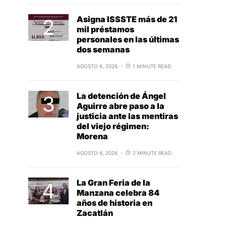
Asigna ISSSTE más de 21
mil préstamos
personales en las últimas
dos semanas
AGOSTO 6, 2026
1 MINUTE READ
La detención de Ángel
Aguirre abre paso a la
justicia ante las mentiras
del viejo régimen:
Morena
AGOSTO 6, 2026
2 MINUTE READ
La Gran Feria de la
Manzana celebra 84
años de historia en
Zacatlán