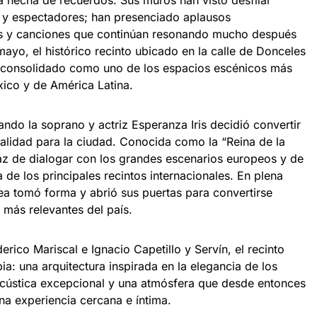
á hecha de recuerdos. Sus muros han visto desfilar
s y espectadores; han presenciado aplausos
es y canciones que continúan resonando mucho después
mayo, el histórico recinto ubicado en la calle de Donceles
 consolidado como uno de los espacios escénicos más
ico y de América Latina.
ndo la soprano y actriz Esperanza Iris decidió convertir
alidad para la ciudad. Conocida como la “Reina de la
az de dialogar con los grandes escenarios europeos y de
 de los principales recintos internacionales. En plena
dea tomó forma y abrió sus puertas para convertirse
 más relevantes del país.
rico Mariscal e Ignacio Capetillo y Servín, el recinto
a: una arquitectura inspirada en la elegancia de los
acústica excepcional y una atmósfera que desde entonces
na experiencia cercana e íntima.