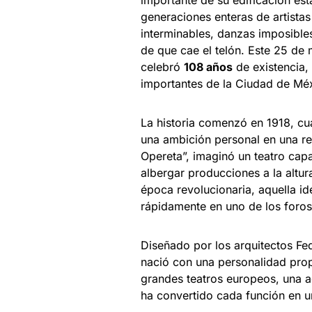
importante de su edificación est
generaciones enteras de artista
interminables, danzas imposibl
de que cae el telón. Este 25 de 
celebró
108 años
de existencia,
importantes de la Ciudad de Méx
La historia comenzó en 1918, cua
una ambición personal en una re
Opereta”, imaginó un teatro cap
albergar producciones a la altura
época revolucionaria, aquella i
rápidamente en uno de los foros
Diseñado por los arquitectos Fede
nació con una personalidad propi
grandes teatros europeos, una 
ha convertido cada función en u