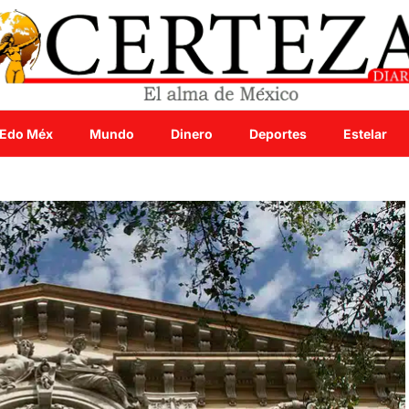
Edo Méx
Mundo
Dinero
Deportes
Estelar