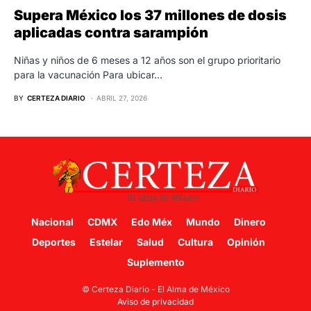
Supera México los 37 millones de dosis
aplicadas contra sarampión
Niñas y niños de 6 meses a 12 años son el grupo prioritario
para la vacunación Para ubicar…
BY
CERTEZA DIARIO
ABRIL 27, 2026
Nacional
CDMX
Edo Méx
Mundo
Dinero
Deportes
Estelar
Salud
Cultura
Opinión
Suplemento
© Certeza Diario - El Alma de México
Aviso de privacidad