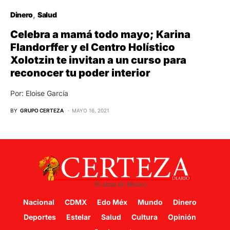
Dinero
Salud
Celebra a mamá todo mayo; Karina
Flandorffer y el Centro Holístico
Xolotzin te invitan a un curso para
reconocer tu poder interior
Por: Eloise García
BY
GRUPO CERTEZA
MAYO 16, 2021
Nacional
CDMX
Edo Méx
Mundo
Dinero
Deportes
Estelar
Salud
Cultura
Opinión