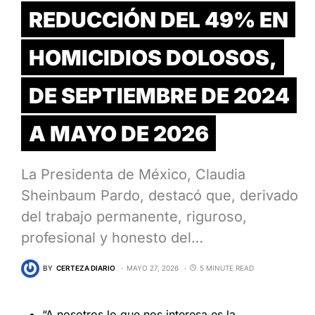
REDUCCIÓN DEL 49% EN
HOMICIDIOS DOLOSOS,
DE SEPTIEMBRE DE 2024
A MAYO DE 2026
La Presidenta de México, Claudia
Sheinbaum Pardo, destacó que, derivado
del trabajo permanente, riguroso,
profesional y honesto del…
BY
CERTEZA DIARIO
MAYO 27, 2026
5 MINUTE READ
“A nosotros lo que nos interesa es la