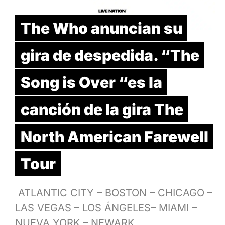
The Who anuncian su
gira de despedida. “The
Song is Over “es la
canción de la gira The
North American Farewell
Tour
ATLANTIC CITY – BOSTON – CHICAGO –
LAS VEGAS – LOS ÁNGELES– MIAMI –
NUEVA YORK – NEWARK…