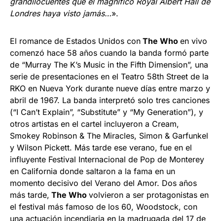
grandilocuentes que el magnífico Royal Albert Hall de
Londres haya visto jamás…
».
El romance de Estados Unidos con
The Who
en vivo
comenzó hace 58 años cuando la banda formó parte
de “Murray The K’s Music in the Fifth Dimension”, una
serie de presentaciones en el Teatro 58th Street de la
RKO en Nueva York durante nueve días entre marzo y
abril de 1967. La banda interpretó solo tres canciones
(“I Can’t Explain”, “Substitute” y “My Generation”), y
otros artistas en el cartel incluyeron a Cream,
Smokey Robinson & The Miracles, Simon & Garfunkel
y Wilson Pickett. Más tarde ese verano, fue en el
influyente Festival Internacional de Pop de Monterey
en California donde saltaron a la fama en un
momento decisivo del Verano del Amor. Dos años
más tarde,
The Who
volvieron a ser protagonistas en
el festival más famoso de los 60, Woodstock, con
una actuación incendiaria en la madrugada del 17 de