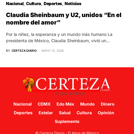
Nacional
Cultura
Deportes
Noticias
Claudia Sheinbaum y U2, unidos “En el
nombre del amor”
Por la niñez, la esperanza y un mundo más humano La
presidenta de México, Claudia Sheinbaum, vivió un…
BY
CERTEZA DIARIO
MAYO 15, 2026
Nacional
CDMX
Edo Méx
Mundo
Dinero
Deportes
Estelar
Salud
Cultura
Opinión
Suplemento
© Certeza Diario - El Alma de México