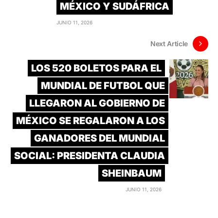
MÉXICO Y SUDÁFRICA
JUNIO 11, 2026
Next Article
LOS 520 BOLETOS PARA EL
MUNDIAL DE FUTBOL QUE
LLEGARON AL GOBIERNO DE
MÉXICO SE REGALARON A LOS
GANADORES DEL MUNDIAL
SOCIAL: PRESIDENTA CLAUDIA
SHEINBAUM
JUNIO 11, 2026