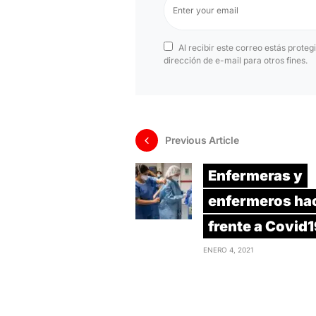
Al recibir este correo estás proteg
dirección de e-mail para otros fines.
Previous Article
Enfermeras y
enfermeros ha
frente a Covid
ENERO 4, 2021