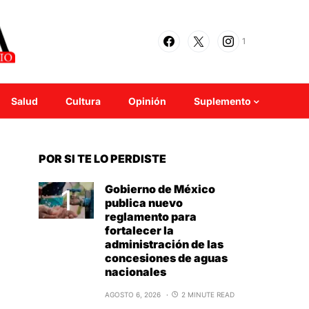
1
Salud
Cultura
Opinión
Suplemento
POR SI TE LO PERDISTE
Gobierno de México
publica nuevo
reglamento para
fortalecer la
administración de las
concesiones de aguas
nacionales
AGOSTO 6, 2026
2 MINUTE READ