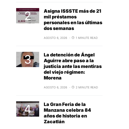
Asigna ISSSTE más de 21
mil préstamos
personales en las últimas
dos semanas
AGOSTO 6, 2026
1 MINUTE READ
La detención de Ángel
Aguirre abre paso a la
justicia ante las mentiras
del viejo régimen:
Morena
AGOSTO 6, 2026
2 MINUTE READ
La Gran Feria de la
Manzana celebra 84
años de historia en
Zacatlán