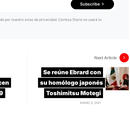
Subscribe
ido por nuestro aviso de privacidad. Certeza Diario no usará tu
Next Article
Se reúne Ebrard con
cen
su homólogo japonés
19
Toshimitsu Motegi
ENERO 5, 2021