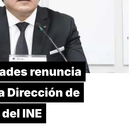
dades renuncia
a Dirección de
del INE