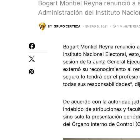
Bogart Montiel Reyna renunció a s
Administración del Instituto Nacio
BY
GRUPO CERTEZA
ENERO 5, 2021
1 MINUTE REA
Bogart Montiel Reyna renunció a
Instituto Nacional Electoral, est
sesión de la Junta General Ejecu
externó su reconocimiento al ren
seguro lo tendrá por el profesi
todas sus responsabilidades”, d
De acuerdo con la autoridad judi
indebido de atribuciones y facult
sino solo la presentación periód
del Órgano Interno de Control (O