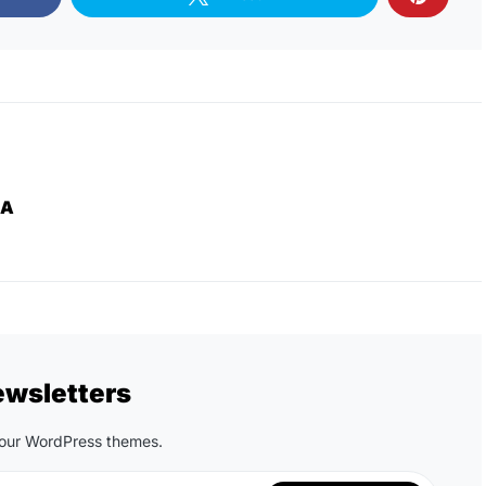
ZA
ewsletters
n our WordPress themes.