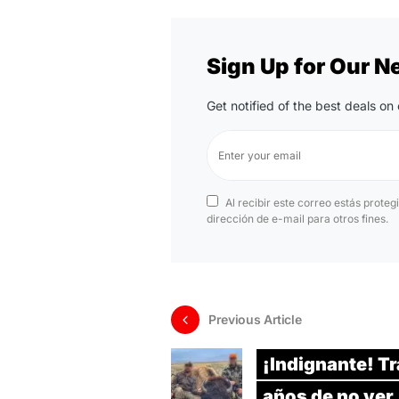
Sign Up for Our N
Get notified of the best deals o
Al recibir este correo estás proteg
dirección de e-mail para otros fines.
Previous Article
¡Indignante! T
años de no ver