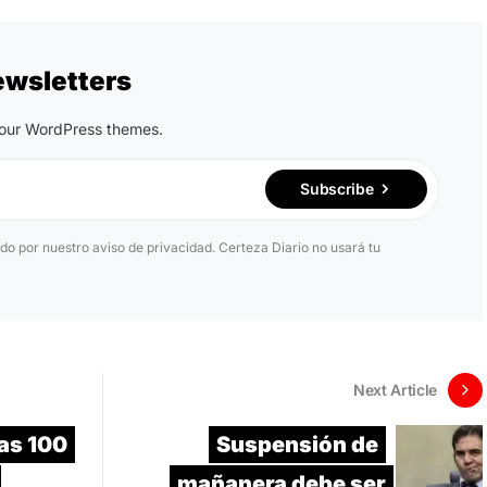
ewsletters
n our WordPress themes.
Subscribe
ido por nuestro aviso de privacidad. Certeza Diario no usará tu
Next Article
ras 100
Suspensión de
mañanera debe ser