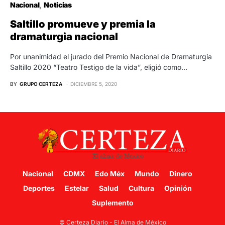
Nacional
Noticias
Saltillo promueve y premia la
dramaturgia nacional
Por unanimidad el jurado del Premio Nacional de Dramaturgia
Saltillo 2020 “Teatro Testigo de la vida”, eligió como…
BY
GRUPO CERTEZA
DICIEMBRE 5, 2020
Nacional
CDMX
Edo Méx
Mundo
Dinero
Deportes
Estelar
Salud
Cultura
Opinión
Suplemento
© Certeza Diario - El Alma de México