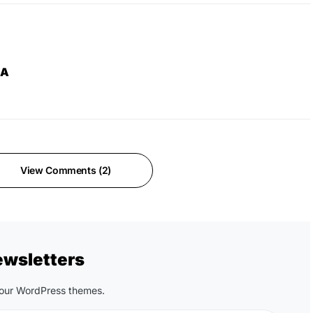
ZA
View Comments (2)
ewsletters
n our WordPress themes.