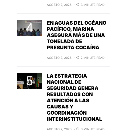
AGOSTO 7, 2026
3 MINUTE READ
EN AGUAS DEL OCÉANO
PACÍFICO, MARINA
ASEGURA MÁS DE UNA
TONELADA DE
PRESUNTA COCAÍNA
AGOSTO 7, 2026
2 MINUTE READ
LA ESTRATEGIA
NACIONAL DE
SEGURIDAD GENERA
RESULTADOS CON
ATENCIÓN A LAS
CAUSAS Y
COORDINACIÓN
INTERINSTITUCIONAL
AGOSTO 7, 2026
3 MINUTE READ