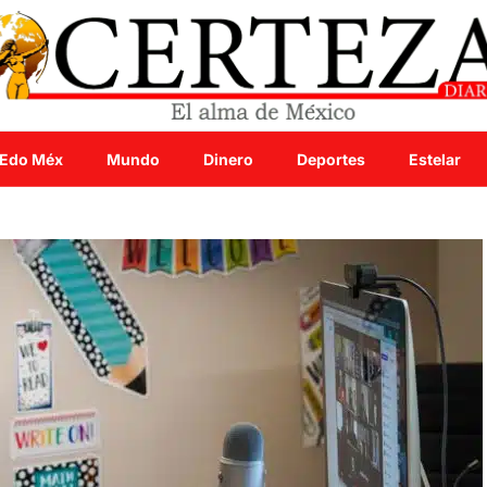
Edo Méx
Mundo
Dinero
Deportes
Estelar