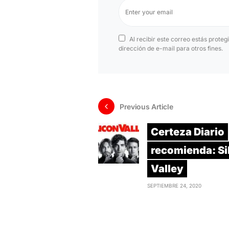
Al recibir este correo estás proteg
dirección de e-mail para otros fines.
Previous Article
Certeza Diario
recomienda: Si
Valley
SEPTIEMBRE 24, 2020