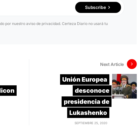
Subscribe
ido por nuestro aviso de privacidad. Certeza Diario no usará tu
Next Article
Unión Europea
licon
desconoce
presidencia de
Lukashenko
SEPTIEMBRE 25, 2020