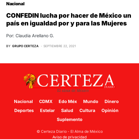
Nacional
CONFEDIN lucha por hacer de México un
país en igualdad por y para las Mujeres
Por: Claudia Arellano G.
BY
GRUPO CERTEZA
SEPTIEMBRE 22, 2021
Nacional
CDMX
Edo Méx
Mundo
Dinero
Deportes
Estelar
Salud
Cultura
Opinión
Suplemento
© Certeza Diario - El Alma de México
Aviso de privacidad