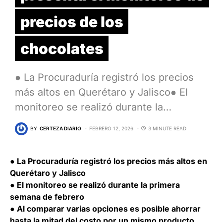
precios de los
chocolates
● La Procuraduría registró los precios
más altos en Querétaro y Jalisco● El
monitoreo se realizó durante la…
BY
CERTEZA DIARIO
FEBRERO 12, 2026
3 MINUTE READ
● La Procuraduría registró los precios más altos en
Querétaro y Jalisco
● El monitoreo se realizó durante la primera
semana de febrero
● Al comparar varias opciones es posible ahorrar
hasta la mitad del costo por un mismo producto