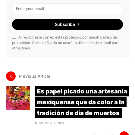
Subscribe
Al recibir este correo estás protegido por nuestro aviso de
privacidad. Certeza Diario no usará tu dirección de e-mail para
otros fines.
Previous Article
Es papel picado una artesanía
mexiquense que da color a la
tradición de día de muertos
NOVIEMBRE 1, 2021