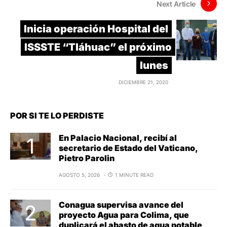
Next Article
Inicia operación Hospital del
ISSSTE “Tláhuac” el próximo
lunes
DICIEMBRE 21, 2020
POR SI TE LO PERDISTE
En Palacio Nacional, recibí al
secretario de Estado del Vaticano,
Pietro Parolin
AGOSTO 5, 2026
1 MINUTE READ
Conagua supervisa avance del
proyecto Agua para Colima, que
duplicará el abasto de agua potable