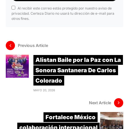
Al recibir este correo estás protegido por nuestro aviso de
privacidad. Certeza Diario no usará tu dirección de e-mail para
otros fines.
Previous Article
Alistan Baile por la Paz con La
Sonora Santanera De Carlos
Colorado
MAYO 20, 2026
Next Article
Fortalece México
colaboración internacional