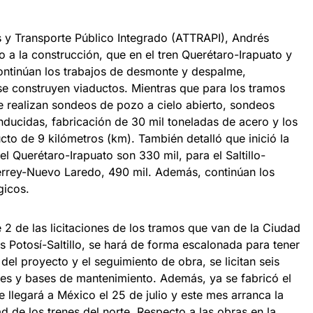
es y Transporte Público Integrado (ATTRAPI), Andrés
o a la construcción, que en el tren Querétaro-Irapuato y
continúan los trabajos de desmonte y despalme,
 se construyen viaductos. Mientras que para los tramos
 realizan sondeos de pozo a cielo abierto, sondeos
inducidas, fabricación de 30 mil toneladas de acero y los
cto de 9 kilómetros (km). También detalló que inició la
l Querétaro-Irapuato son 330 mil, para el Saltillo-
errey-Nuevo Laredo, 490 mil. Además, continúan los
gicos.
2 de las licitaciones de los tramos que van de la Ciudad
is Potosí-Saltillo, se hará de forma escalonada para tener
del proyecto y el seguimiento de obra, se licitan seis
iares y bases de mantenimiento. Además, ya se fabricó el
 llegará a México el 25 de julio y este mes arranca la
d de los trenes del norte. Respecto a las obras en la