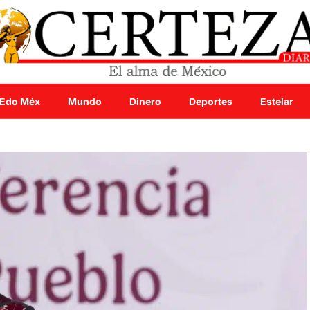
Edo Méx
Mundo
Dinero
Deportes
Estelar