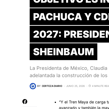
PACHUCA Y C
2027: PRESID
SHEINBAUM
La Presidenta de México, Claudi
adelantada la construcción de lo
BY
CERTEZA DIARIO
JUNIO 25, 2026
4 MINUTE RE
“Y el Tren Maya de carga t
avanzado y también la mayo