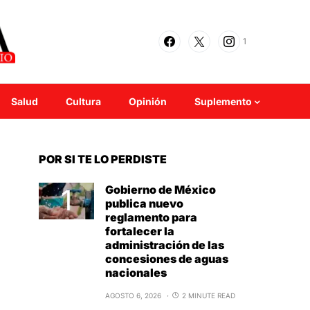
1
Salud
Cultura
Opinión
Suplemento
POR SI TE LO PERDISTE
Gobierno de México
publica nuevo
reglamento para
fortalecer la
administración de las
concesiones de aguas
nacionales
AGOSTO 6, 2026
2 MINUTE READ