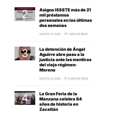
Asigna ISSSTE más de 21
mil préstamos
personales en las últimas
dos semanas
AGOSTO 6, 2026
1 MINUTE READ
La detención de Ángel
Aguirre abre paso a la
justicia ante las mentiras
del viejo régimen:
Morena
AGOSTO 6, 2026
2 MINUTE READ
La Gran Feria de la
Manzana celebra 84
años de historia en
Zacatlán