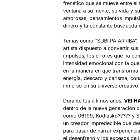
frenético que se mueve entre el 
ventana a su mente, su vida y s
amorosas, pensamientos impulsi
dinero y la constante búsqueda 
Temas como “SUBI PA ARRIBA”,
artista dispuesto a convertir s
impulsos, los errores que ha co
intensidad emocional con la que
en la manera en que transforma 
energía, descaro y carisma, con
inmerso en su universo creativo.
Durante los últimos años,
VEI H
dentro de la nueva generación d
como 06199, Kodiasko????? y S
un creador impredecible que de
para pasar de narrar experiencias
el desenfreno y los excesos de l