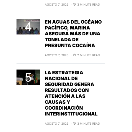
AGOSTO 7, 2026
3 MINUTE READ
EN AGUAS DEL OCÉANO
PACÍFICO, MARINA
ASEGURA MÁS DE UNA
TONELADA DE
PRESUNTA COCAÍNA
AGOSTO 7, 2026
2 MINUTE READ
LA ESTRATEGIA
NACIONAL DE
SEGURIDAD GENERA
RESULTADOS CON
ATENCIÓN A LAS
CAUSAS Y
COORDINACIÓN
INTERINSTITUCIONAL
AGOSTO 7, 2026
3 MINUTE READ