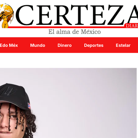
Edo Méx
Mundo
Dinero
Deportes
Estelar