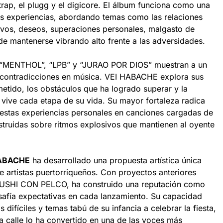
trap, el plugg y el digicore. El álbum funciona como una
us experiencias, abordando temas como las relaciones
vos, deseos, superaciones personales, malgasto de
de mantenerse vibrando alto frente a las adversidades.
 “MENTHOL”, “LPB” y “JURAO POR DIOS” muestran a un
us contradicciones en música. VEI HABACHE explora sus
metido, los obstáculos que ha logrado superar y la
 vive cada etapa de su vida. Su mayor fortaleza radica
estas experiencias personales en canciones cargadas de
struidas sobre ritmos explosivos que mantienen al oyente
ABACHE
ha desarrollado una propuesta artística única
e artistas puertorriqueños. Con proyectos anteriores
USHI CON PELCO, ha construido una reputación como
safía expectativas en cada lanzamiento. Su capacidad
 difíciles y temas tabú de su infancia a celebrar la fiesta,
a calle lo ha convertido en una de las voces más