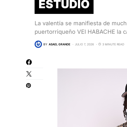
ESTUDIO
La valentía se manifiesta de muc
puertorriqueño VEI HABACHE la c
BY
ASAEL GRANDE
JULIO 7, 2026
3 MINUTE READ