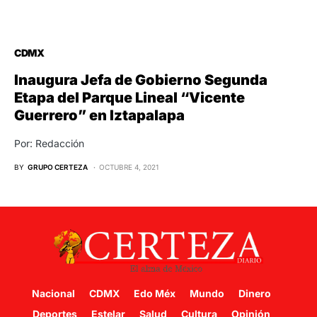
CDMX
Inaugura Jefa de Gobierno Segunda
Etapa del Parque Lineal “Vicente
Guerrero” en Iztapalapa
Por: Redacción
BY
GRUPO CERTEZA
OCTUBRE 4, 2021
Nacional
CDMX
Edo Méx
Mundo
Dinero
Deportes
Estelar
Salud
Cultura
Opinión