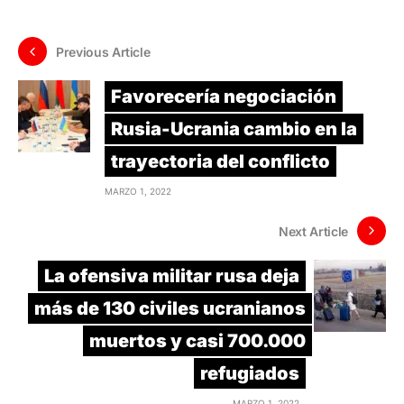
Previous Article
Favorecería negociación
Rusia-Ucrania cambio en la
trayectoria del conflicto
MARZO 1, 2022
Next Article
La ofensiva militar rusa deja
más de 130 civiles ucranianos
muertos y casi 700.000
refugiados
MARZO 1, 2022