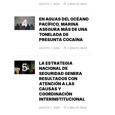
AGOSTO 7, 2026
3 MINUTE READ
EN AGUAS DEL OCÉANO
PACÍFICO, MARINA
ASEGURA MÁS DE UNA
TONELADA DE
PRESUNTA COCAÍNA
AGOSTO 7, 2026
2 MINUTE READ
LA ESTRATEGIA
NACIONAL DE
SEGURIDAD GENERA
RESULTADOS CON
ATENCIÓN A LAS
CAUSAS Y
COORDINACIÓN
INTERINSTITUCIONAL
AGOSTO 7, 2026
3 MINUTE READ