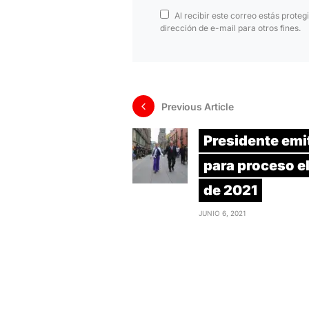
Al recibir este correo estás proteg
dirección de e-mail para otros fines.
Previous Article
Presidente emi
para proceso e
de 2021
JUNIO 6, 2021