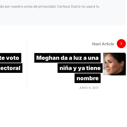
ido por nuestro aviso de privacidad. Certeza Diario no usará tu
Next Article
te voto
Meghan da a luz a una
lectoral
niña y ya tiene
nombre
JUNIO 6, 2021