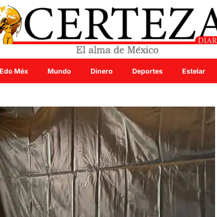
Edo Méx
Mundo
Dinero
Deportes
Estelar