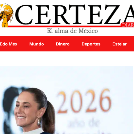
Edo Méx
Mundo
Dinero
Deportes
Estelar