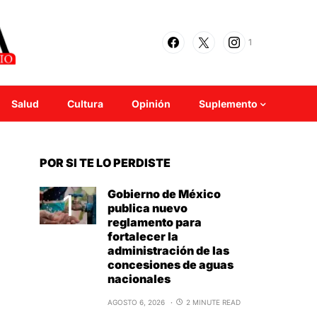
1
Salud
Cultura
Opinión
Suplemento
POR SI TE LO PERDISTE
Gobierno de México
publica nuevo
reglamento para
fortalecer la
administración de las
concesiones de aguas
nacionales
AGOSTO 6, 2026
2 MINUTE READ