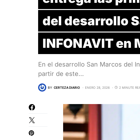
del desarrollo 
INFONAVIT en M
En el desarrollo San Marcos del In
partir de este…
BY
CERTEZA DIARIO
ENERO 28, 2026
2 MINUTE RE