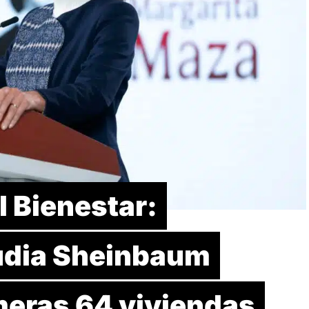
l Bienestar:
udia Sheinbaum
meras 64 viviendas