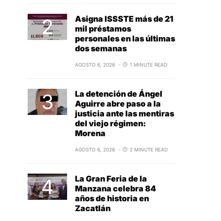
Asigna ISSSTE más de 21
mil préstamos
personales en las últimas
dos semanas
AGOSTO 6, 2026
1 MINUTE READ
La detención de Ángel
Aguirre abre paso a la
justicia ante las mentiras
del viejo régimen:
Morena
AGOSTO 6, 2026
2 MINUTE READ
La Gran Feria de la
Manzana celebra 84
años de historia en
Zacatlán