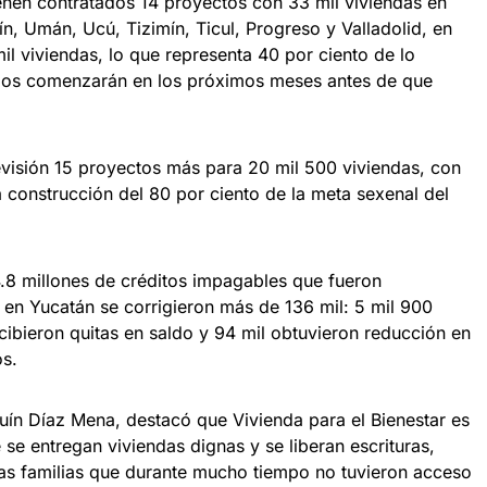
enen contratados 14 proyectos con 33 mil viviendas en
n, Umán, Ucú, Tizimín, Ticul, Progreso y Valladolid, en
il viviendas, lo que representa 40 por ciento de lo
bajos comenzarán en los próximos meses antes de que
visión 15 proyectos más para 20 mil 500 viviendas, con
la construcción del 80 por ciento de la meta sexenal del
.8 millones de créditos impagables que fueron
, en Yucatán se corrigieron más de 136 mil: 5 mil 900
cibieron quitas en saldo y 94 mil obtuvieron reducción en
os.
ín Díaz Mena, destacó que Vivienda para el Bienestar es
e se entregan viviendas dignas y se liberan escrituras,
las familias que durante mucho tiempo no tuvieron acceso