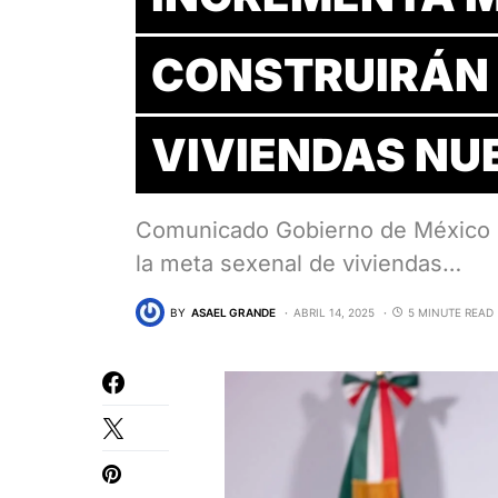
CONSTRUIRÁN 
VIVIENDAS NU
Comunicado Gobierno de México *
la meta sexenal de viviendas…
BY
ASAEL GRANDE
ABRIL 14, 2025
5 MINUTE READ