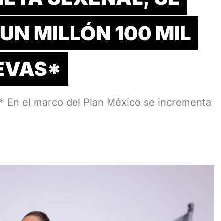
UN MILLÓN 100 MIL
EVAS*
 En el marco del Plan México se incrementa