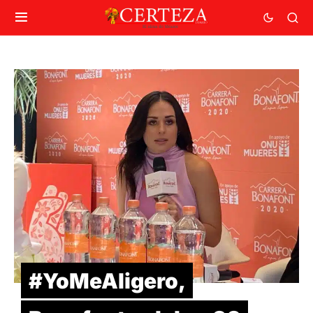
#YoMeAligero,