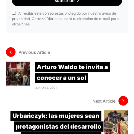
Subscribe
Al recibir este correo estás protegido por nuestro aviso de
privacidad. Certeza Diario no usará tu dirección de e-mail para
otros fines.
Previous Article
Arturo Waldo te invita a
conocer a un sol
JUNIO 14, 2021
Next Article
Urbańczyk: las mujeres sean
protagonistas del desarrollo