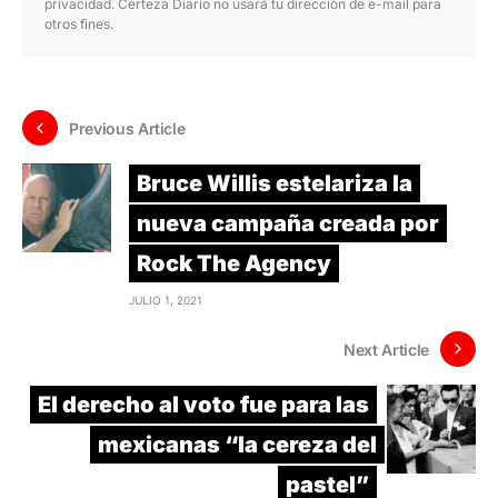
privacidad. Certeza Diario no usará tu dirección de e-mail para
otros fines.
Previous Article
Bruce Willis estelariza la
nueva campaña creada por
Rock The Agency
JULIO 1, 2021
Next Article
El derecho al voto fue para las
mexicanas “la cereza del
pastel”