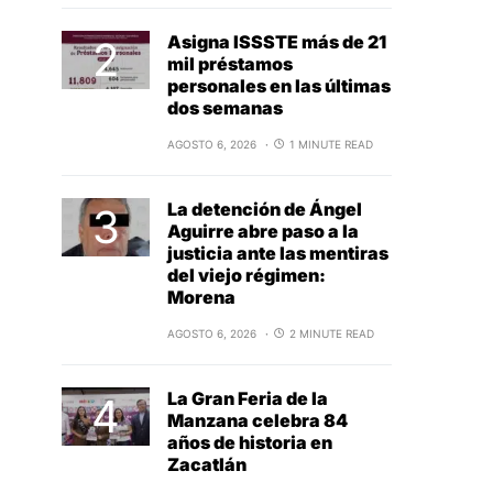
Asigna ISSSTE más de 21
mil préstamos
personales en las últimas
dos semanas
AGOSTO 6, 2026
1 MINUTE READ
La detención de Ángel
Aguirre abre paso a la
justicia ante las mentiras
del viejo régimen:
Morena
AGOSTO 6, 2026
2 MINUTE READ
La Gran Feria de la
Manzana celebra 84
años de historia en
Zacatlán