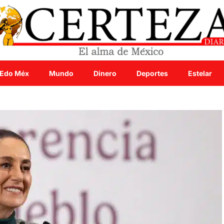
Edo Méx
Mundo
Dinero
Deportes
Estelar