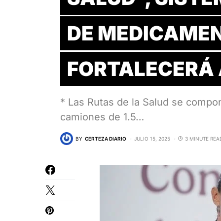
DE MEDICAME
FORTALECERÁ 
* Las Rutas de la Salud se compo
camiones de 1.5…
BY
CERTEZA DIARIO
JULIO 15, 2025
3 MINUTE REA