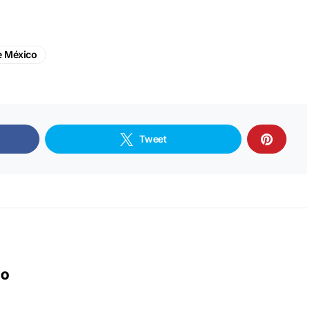
e México
Tweet
IO