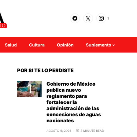
1
Salud
Cultura
Opinión
Suplemento
POR SI TE LO PERDISTE
Gobierno de México
publica nuevo
reglamento para
fortalecer la
administración de las
concesiones de aguas
nacionales
AGOSTO 6, 2026
2 MINUTE READ