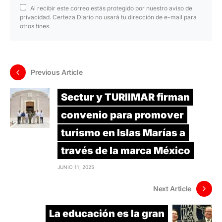
Al recibir este correo estás protegido por nuestro aviso de
privacidad. Certeza Diario no usará tu dirección de e-mail para
otros fines.
Previous Article
Sectur y TURIIMAR firman
convenio para promover
turismo en Islas Marías a
través de la marca México
JUNIO 11, 2025
Next Article
La educación es la gran