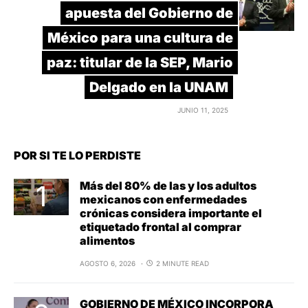
apuesta del Gobierno de
México para una cultura de
paz: titular de la SEP, Mario
Delgado en la UNAM
JUNIO 11, 2025
POR SI TE LO PERDISTE
Más del 80% de las y los adultos
mexicanos con enfermedades
crónicas considera importante el
etiquetado frontal al comprar
alimentos
AGOSTO 6, 2026
2 MINUTE READ
GOBIERNO DE MÉXICO INCORPORA