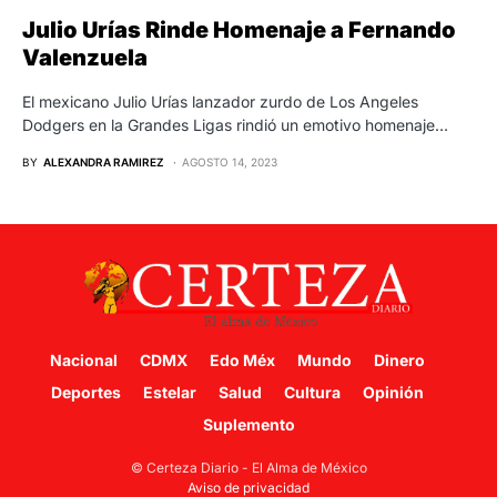
Julio Urías Rinde Homenaje a Fernando
Valenzuela
El mexicano Julio Urías lanzador zurdo de Los Angeles
Dodgers en la Grandes Ligas rindió un emotivo homenaje…
BY
ALEXANDRA RAMIREZ
AGOSTO 14, 2023
Nacional
CDMX
Edo Méx
Mundo
Dinero
Deportes
Estelar
Salud
Cultura
Opinión
Suplemento
© Certeza Diario - El Alma de México
Aviso de privacidad