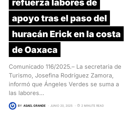
refuerza labores de
apoyo tras el paso del
huracán Erick en la costa
de Oaxaca
Comunicado 116/2025.– La secretaria de
Turismo, Josefina Rodríguez Zamora,
informó que Ángeles Verdes se suma a
las labores…
BY
ASAEL GRANDE
JUNIO 20, 2025
2 MINUTE READ