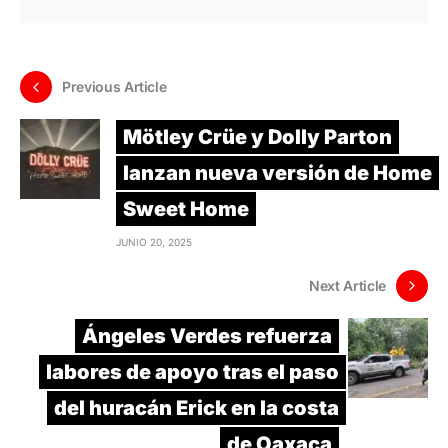
Previous Article
Mötley Crüe y Dolly Parton
lanzan nueva versión de Home
Sweet Home
JUNIO 20, 2025
Next Article
Ángeles Verdes refuerza
labores de apoyo tras el paso
del huracán Erick en la costa
de Oaxaca