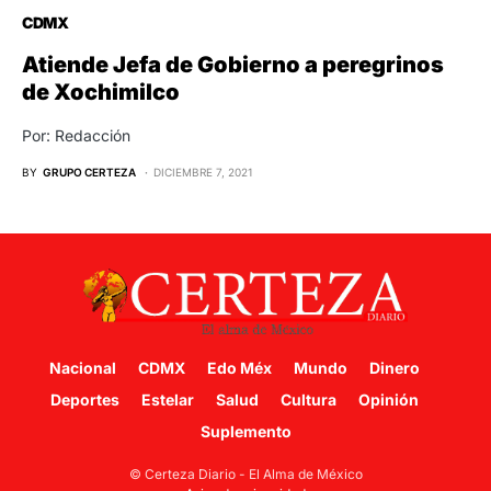
CDMX
Atiende Jefa de Gobierno a peregrinos
de Xochimilco
Por: Redacción
BY
GRUPO CERTEZA
DICIEMBRE 7, 2021
Nacional
CDMX
Edo Méx
Mundo
Dinero
Deportes
Estelar
Salud
Cultura
Opinión
Suplemento
© Certeza Diario - El Alma de México