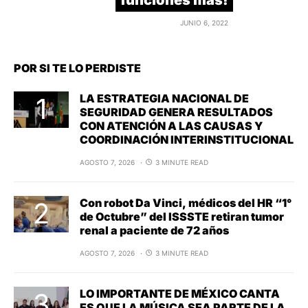
JUNIO 6, 2022
POR SI TE LO PERDISTE
LA ESTRATEGIA NACIONAL DE
SEGURIDAD GENERA RESULTADOS
CON ATENCIÓN A LAS CAUSAS Y
COORDINACIÓN INTERINSTITUCIONAL
AGOSTO 7, 2026
3 MINUTE READ
Con robot Da Vinci, médicos del HR “1°
de Octubre” del ISSSTE retiran tumor
renal a paciente de 72 años
AGOSTO 7, 2026
3 MINUTE READ
LO IMPORTANTE DE MÉXICO CANTA
ES QUE LA MÚSICA SEA PARTE DE LA