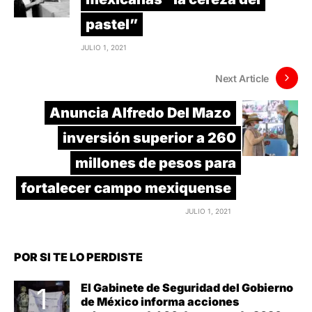
pastel”
JULIO 1, 2021
Next Article
Anuncia Alfredo Del Mazo
inversión superior a 260
millones de pesos para
fortalecer campo mexiquense
JULIO 1, 2021
POR SI TE LO PERDISTE
El Gabinete de Seguridad del Gobierno
de México informa acciones