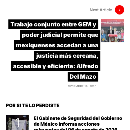
Next Article
Trabajo conjunto entre GEM y
poder judicial permite que
mexiquenses accedan a una
justicia más cercana,
accesible y eficiente: Alfredo
Del Mazo
DICIEMBRE 18, 2020
POR SI TE LO PERDISTE
El Gabinete de Seguridad del Gobierno
de México informa acciones
relevantes del 06 de agosto de 2026