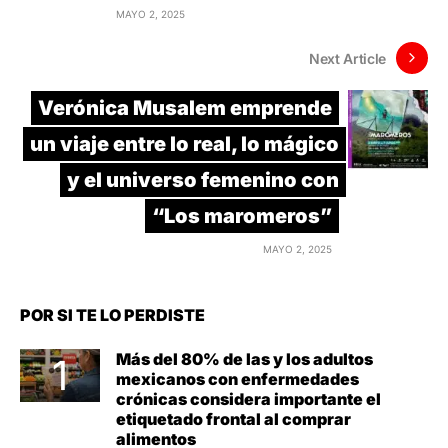
MAYO 2, 2025
Next Article
Verónica Musalem emprende
un viaje entre lo real, lo mágico
y el universo femenino con
“Los maromeros”
MAYO 2, 2025
POR SI TE LO PERDISTE
Más del 80% de las y los adultos
mexicanos con enfermedades
crónicas considera importante el
etiquetado frontal al comprar
alimentos