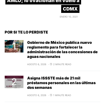
AMLO; lo ovacionan en vuelo a
CDMX
ENERO 10, 2021
POR SI TE LO PERDISTE
Gobierno de México publica nuevo
reglamento para fortalecer la
administración de las concesiones de
aguas nacionales
AGOSTO 6, 2026
2 MINUTE READ
Asigna ISSSTE más de 21 mil
préstamos personales en las últimas
dos semanas
AGOSTO 6, 2026
1 MINUTE READ