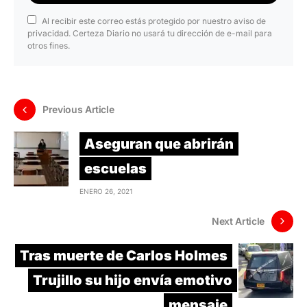
Al recibir este correo estás protegido por nuestro aviso de
privacidad. Certeza Diario no usará tu dirección de e-mail para
otros fines.
Previous Article
Aseguran que abrirán
escuelas
ENERO 26, 2021
Next Article
Tras muerte de Carlos Holmes
Trujillo su hijo envía emotivo
mensaje