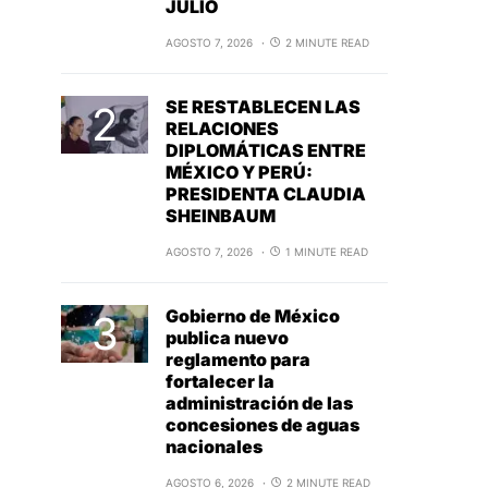
JULIO
AGOSTO 7, 2026
2 MINUTE READ
SE RESTABLECEN LAS
RELACIONES
DIPLOMÁTICAS ENTRE
MÉXICO Y PERÚ:
PRESIDENTA CLAUDIA
SHEINBAUM
AGOSTO 7, 2026
1 MINUTE READ
Gobierno de México
publica nuevo
reglamento para
fortalecer la
administración de las
concesiones de aguas
nacionales
AGOSTO 6, 2026
2 MINUTE READ