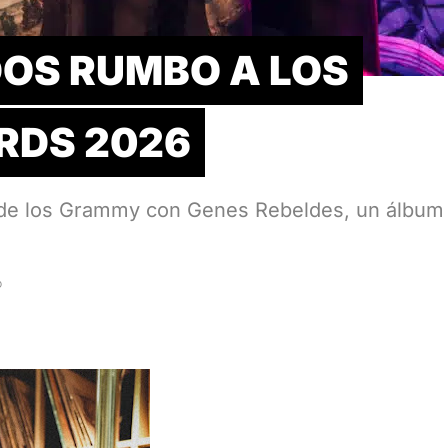
OS RUMBO A LOS
DS 2026
a de los Grammy con Genes Rebeldes, un álbum
D