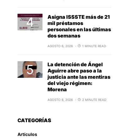
Asigna ISSSTE más de 21
mil préstamos
personales en las últimas
dos semanas
AGOSTO 6, 2026
1 MINUTE READ
La detención de Ángel
Aguirre abre paso a la
justicia ante las mentiras
del viejo régimen:
Morena
AGOSTO 6, 2026
2 MINUTE READ
CATEGORÍAS
Artículos