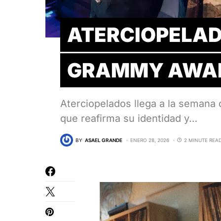
ATERCIOPELAD
GRAMMY AWAR
Aterciopelados llega a la seman
que reafirma su identidad y…
BY
ASAEL GRANDE
ENERO 28, 2026
2 MINUTE REA