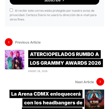
Subscribe
Al recibir este correo estás protegido por nuestro aviso de
privacidad. Certeza Diario no usará tu dirección de e-mail para
otros fines.
Previous Article
ATERCIOPELADOS RUMBO A
LOS GRAMMY AWARDS 2026
ENERO 28, 2026
Next Article
La Arena CDMX enloquecerá
con los headbangers de