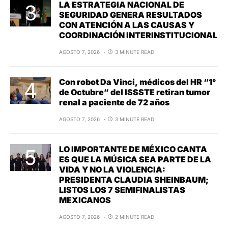
LA ESTRATEGIA NACIONAL DE
SEGURIDAD GENERA RESULTADOS
CON ATENCIÓN A LAS CAUSAS Y
COORDINACIÓN INTERINSTITUCIONAL
AGOSTO 7, 2026
3 MINUTE READ
Con robot Da Vinci, médicos del HR “1°
de Octubre” del ISSSTE retiran tumor
renal a paciente de 72 años
AGOSTO 7, 2026
3 MINUTE READ
LO IMPORTANTE DE MÉXICO CANTA
ES QUE LA MÚSICA SEA PARTE DE LA
VIDA Y NO LA VIOLENCIA:
PRESIDENTA CLAUDIA SHEINBAUM;
LISTOS LOS 7 SEMIFINALISTAS
MEXICANOS
AGOSTO 7, 2026
2 MINUTE READ