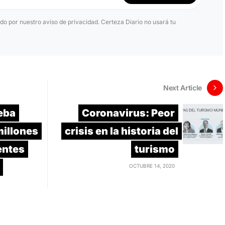
ido por nuestro aviso de privacidad. Certeza Diario no usará tu
Next Article
eba
Coronavirus: Peor
illones
crisis en la historia del
entes
turismo
OCTUBRE 14, 2020