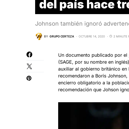
del país hace 
Johnson también ignoró advertenc
BY
GRUPO CERTEZA
OCTUBRE 14, 2020
2 MINUTE 
Un documento publicado por el
(SAGE, por su nombre en inglés),
auxiliar al gobierno británico en
recomendaron a Boris Johnson, p
encierro obligatorio a la poblac
recomendación que Johson igno