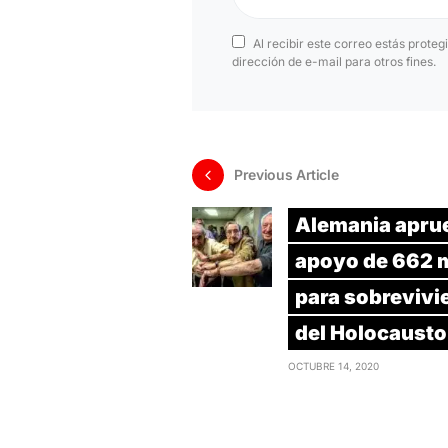
Al recibir este correo estás proteg
dirección de e-mail para otros fines.
Previous Article
Alemania apru
apoyo de 662 m
para sobrevivi
del Holocausto
OCTUBRE 14, 2020