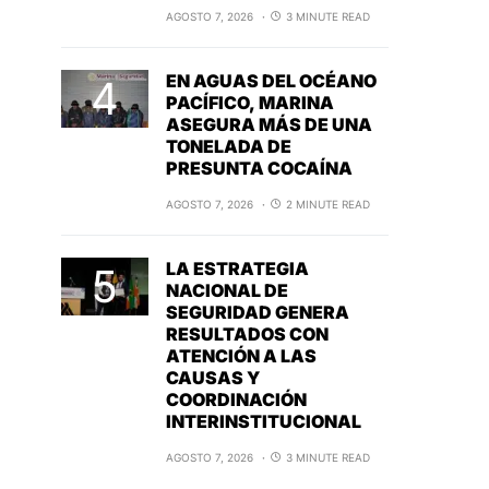
AGOSTO 7, 2026
3 MINUTE READ
EN AGUAS DEL OCÉANO
PACÍFICO, MARINA
ASEGURA MÁS DE UNA
TONELADA DE
PRESUNTA COCAÍNA
AGOSTO 7, 2026
2 MINUTE READ
LA ESTRATEGIA
NACIONAL DE
SEGURIDAD GENERA
RESULTADOS CON
ATENCIÓN A LAS
CAUSAS Y
COORDINACIÓN
INTERINSTITUCIONAL
AGOSTO 7, 2026
3 MINUTE READ