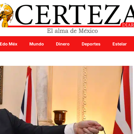
Edo Méx
Mundo
Dinero
Deportes
Estelar