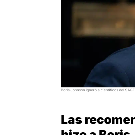
Boris Johnson ignoró a científicos del SAGE
Las recome
hizo a Bori