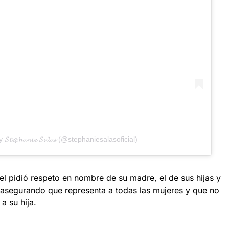
𝓽𝓮𝓹𝓱𝓪𝓷𝓲𝓮 𝓢𝓪𝓵𝓪𝓼 (@stephaniesalasoficial)
el pidió respeto en nombre de su madre, el de sus hijas y
!” asegurando que representa a todas las mujeres y que no
a su hija.