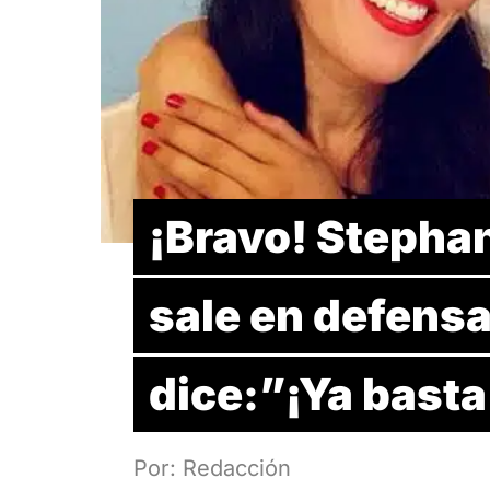
¡Bravo! Stephani
sale en defensa 
dice:”¡Ya basta
Por: Redacción