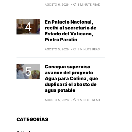
AGOSTO 6, 2026
3 MINUTE READ
En Palacio Nacional,
recibí al secretario de
Estado del Vaticano,
Pietro Parolin
AGOSTO 5, 2026
1 MINUTE READ
Conagua supervisa
avance del proyecto
Agua para Colima, que
duplicará el abasto de
agua potable
AGOSTO 5, 2026
1 MINUTE READ
CATEGORÍAS