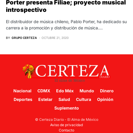
Porter presenta Filiae; proyecto musical
introspectivo
El distribuidor de música chileno, Pablo Porter, ha dedicado su
carrera a la promoción y distribución de música.…
BY
GRUPO CERTEZA
OCTUBRE 21, 2020
Nacional
CDMX
Edo Méx
Mundo
Dinero
Deportes
Estelar
Salud
Cultura
Opinión
Suplemento
© Certeza Diario - El Alma de México
Aviso de privacidad
Contacto