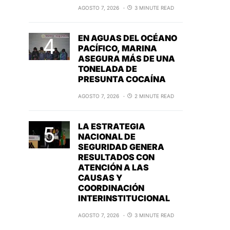
AGOSTO 7, 2026
3 MINUTE READ
EN AGUAS DEL OCÉANO
PACÍFICO, MARINA
ASEGURA MÁS DE UNA
TONELADA DE
PRESUNTA COCAÍNA
AGOSTO 7, 2026
2 MINUTE READ
LA ESTRATEGIA
NACIONAL DE
SEGURIDAD GENERA
RESULTADOS CON
ATENCIÓN A LAS
CAUSAS Y
COORDINACIÓN
INTERINSTITUCIONAL
AGOSTO 7, 2026
3 MINUTE READ