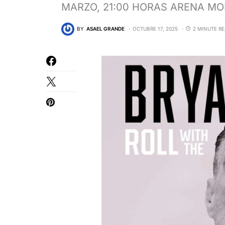
MARZO, 21:00 HORAS ARENA M
BY
ASAEL GRANDE
OCTUBRE 17, 2025
2 MINUTE R