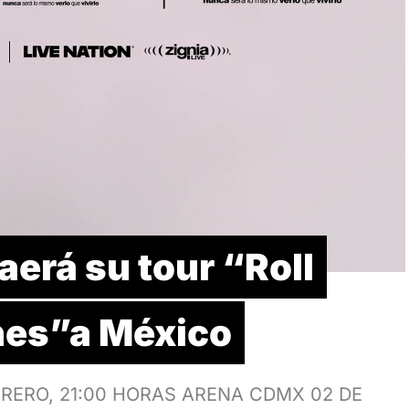
erá su tour “Roll
hes”a México
RERO, 21:00 HORAS ARENA CDMX 02 DE