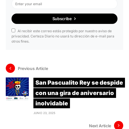
Subscribe
Al recibir este correo estás protegido por nuestro aviso de
privacidad. Certeza Diario no usará tu dirección de e-mail para
otros fines.
Previous Article
San Pascualito Rey se despide
con una gira de aniversario
inolvidable
JUNIO 23, 2025
Next Article