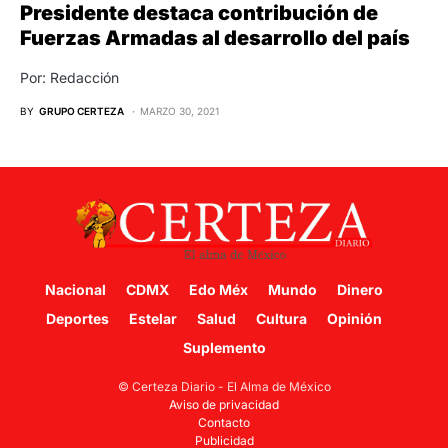
Presidente destaca contribución de
Fuerzas Armadas al desarrollo del país
Por: Redacción
BY
GRUPO CERTEZA
MARZO 30, 2021
Nacional
CDMX
Edo Méx
Mundo
Dinero
Deportes
Estelar
Salud
Cultura
Opinión
Suplemento
© Certeza Diario - El Alma de México
Aviso de privacidad
Contacto
Publicidad