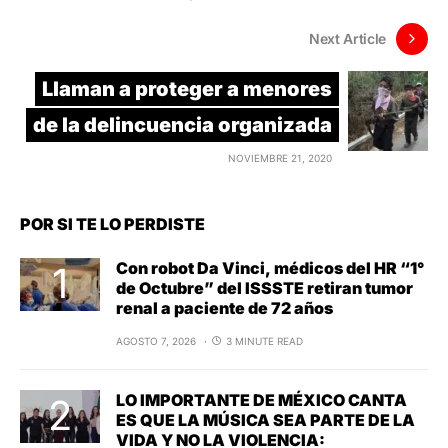
Next Article
Llaman a proteger a menores
de la delincuencia organizada
NOVIEMBRE 21, 2020
POR SI TE LO PERDISTE
Con robot Da Vinci, médicos del HR “1°
de Octubre” del ISSSTE retiran tumor
renal a paciente de 72 años
AGOSTO 7, 2026
3 MINUTE READ
LO IMPORTANTE DE MÉXICO CANTA
ES QUE LA MÚSICA SEA PARTE DE LA
VIDA Y NO LA VIOLENCIA: