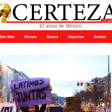
Edo Méx
Mundo
Dinero
Deportes
Estelar