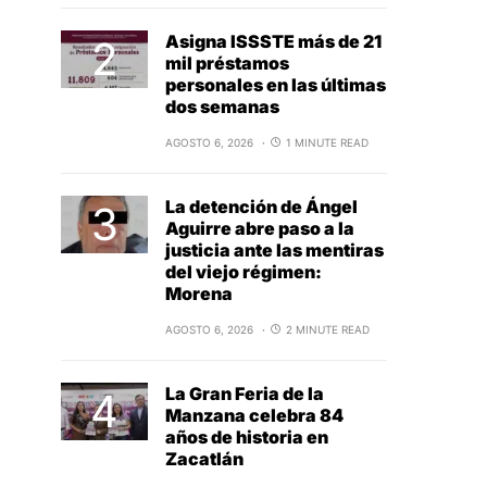
Asigna ISSSTE más de 21
mil préstamos
personales en las últimas
dos semanas
AGOSTO 6, 2026
1 MINUTE READ
La detención de Ángel
Aguirre abre paso a la
justicia ante las mentiras
del viejo régimen:
Morena
AGOSTO 6, 2026
2 MINUTE READ
La Gran Feria de la
Manzana celebra 84
años de historia en
Zacatlán