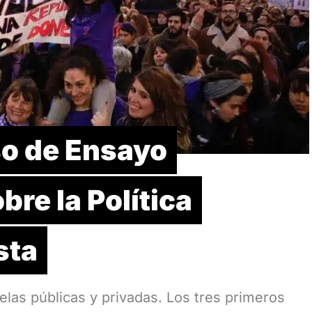
o de Ensayo
bre la Política
sta
las públicas y privadas. Los tres primeros