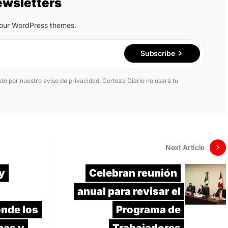
ewsletters
n our WordPress themes.
Subscribe
ido por nuestro aviso de privacidad. Certeza Diario no usará tu
Next Article
y
Celebran reunión
anual para revisar el
nde los
Programa de
mas y
Trabajadores