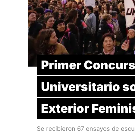
Primer Concurs
Universitario so
Exterior Femini
Se recibieron 67 ensayos de escue