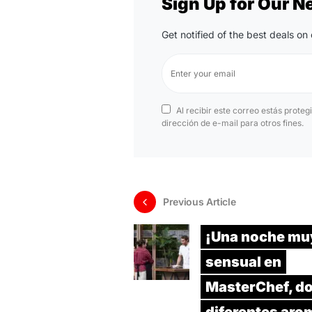
Sign Up for Our N
Get notified of the best deals o
Al recibir este correo estás proteg
dirección de e-mail para otros fines.
Previous Article
¡Una noche mu
sensual en
MasterChef, do
diferentes aro