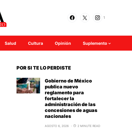
1
Salud
Cultura
Opinión
Suplemento
POR SI TE LO PERDISTE
Gobierno de México
publica nuevo
reglamento para
fortalecer la
administración de las
concesiones de aguas
nacionales
AGOSTO 6, 2026
2 MINUTE READ