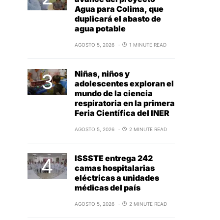
Agua para Colima, que
duplicará el abasto de
agua potable
AGOSTO 5, 2026
1 MINUTE READ
Niñas, niños y
adolescentes exploran el
mundo de la ciencia
respiratoria en la primera
Feria Científica del INER
AGOSTO 5, 2026
2 MINUTE READ
ISSSTE entrega 242
camas hospitalarias
eléctricas a unidades
médicas del país
AGOSTO 5, 2026
2 MINUTE READ