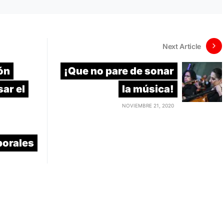
Next Article
ón
¡Que no pare de sonar
sar el
la música!
NOVIEMBRE 21, 2020
porales