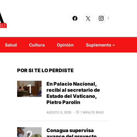
1
Salud
Cultura
Opinión
Suplemento
POR SI TE LO PERDISTE
En Palacio Nacional,
recibí al secretario de
Estado del Vaticano,
Pietro Parolin
AGOSTO 5, 2026
1 MINUTE READ
Conagua supervisa
avance del proyecto