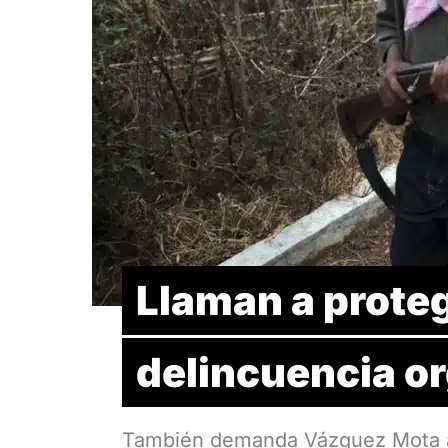
Llaman a proteg
delincuencia o
También demanda Vázquez Mota a l