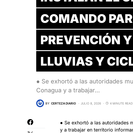
COMANDO PAR
PREVENCIÓN Y
LLUVIAS Y CI
● Se exhortó a las autoridades mu
Conagua y a trabajar…
BY
CERTEZA DIARIO
JULIO 8, 2026
4 MINUTE READ
● Se exhortó a las autoridades 
y a trabajar en territorio infor