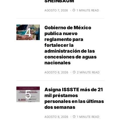
SHEINBAUM
AGOSTO 7, 2026
1 MINUTE READ
Gobierno de México
publica nuevo
reglamento para
fortalecer la
administración de las
concesiones de aguas
nacionales
AGOSTO 6, 2026
2 MINUTE READ
Asigna ISSSTE más de 21
mil préstamos
personales en las últimas
dos semanas
AGOSTO 6, 2026
1 MINUTE READ