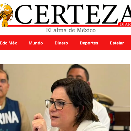
Edo Méx
Mundo
Dinero
Deportes
Estelar