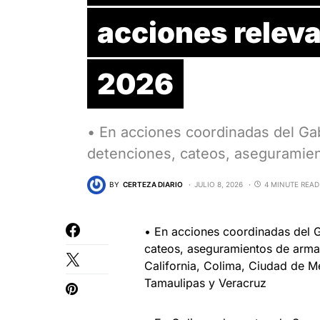
acciones releva
2026
• En acciones coordinadas del Ga
detenciones, cateos, aseguramie
BY
CERTEZA DIARIO
JULIO 8, 2026
4 MINUTE READ
• En acciones coordinadas del G
cateos, aseguramientos de armas
California, Colima, Ciudad de M
Tamaulipas y Veracruz