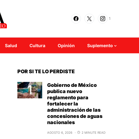
1
Salud
Cultura
Opinión
Suplemento
POR SI TE LO PERDISTE
Gobierno de México
publica nuevo
reglamento para
fortalecer la
administración de las
concesiones de aguas
nacionales
AGOSTO 6, 2026
2 MINUTE READ