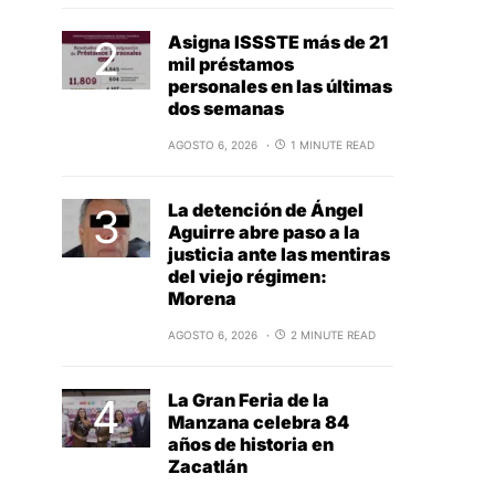
Asigna ISSSTE más de 21
mil préstamos
personales en las últimas
dos semanas
AGOSTO 6, 2026
1 MINUTE READ
La detención de Ángel
Aguirre abre paso a la
justicia ante las mentiras
del viejo régimen:
Morena
AGOSTO 6, 2026
2 MINUTE READ
La Gran Feria de la
Manzana celebra 84
años de historia en
Zacatlán